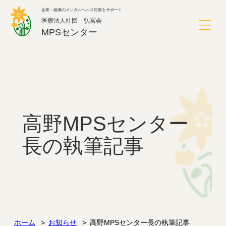
内
企業・組織のメンタルヘルス対策をサポート
容
医療法人社団 弘冨会
を
MPSセンター
ス
キ
ッ
MPSセンターについて
プ
サービス
高野MPSセンター
導入事例
長の執筆記事
よくあるご質問
こころのミニ通信
ホーム
お知らせ
高野MPSセンター長の執筆記事