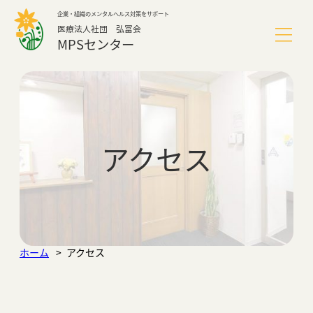
内
企業・組織のメンタルヘルス対策をサポート
容
医療法人社団 弘冨会
を
MPSセンター
ス
キ
ッ
MPSセンターについて
プ
サービス
アクセス
導入事例
よくあるご質問
ホーム
アクセス
こころのミニ通信