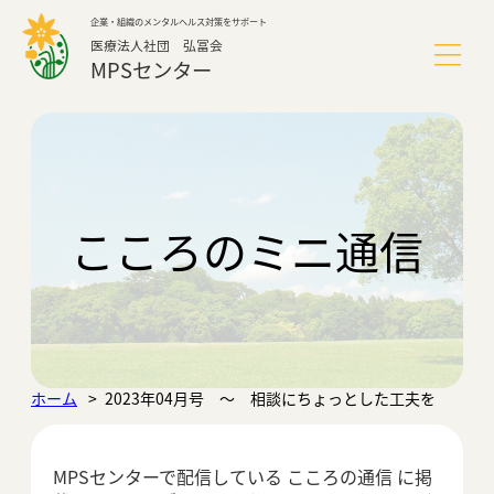
内
企業・組織のメンタルヘルス対策をサポート
容
医療法人社団 弘冨会
を
MPSセンター
ス
キ
ッ
MPSセンターについて
プ
サービス
こころのミニ通信
導入事例
よくあるご質問
ホーム
2023年04月号 ～ 相談にちょっとした工夫を
こころのミニ通信
MPSセンターで配信している こころの通信 に掲