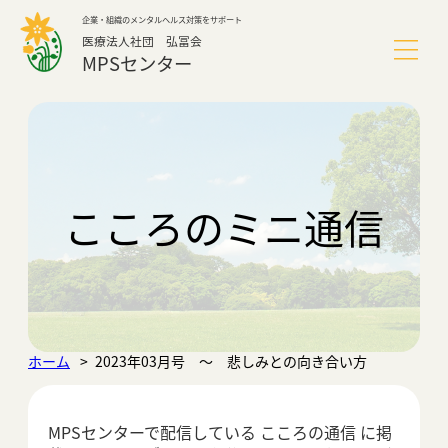
内
企業・組織のメンタルヘルス対策をサポート
容
医療法人社団 弘冨会
を
MPSセンター
ス
キ
ッ
MPSセンターについて
プ
サービス
こころのミニ通信
導入事例
よくあるご質問
ホーム
2023年03月号 ～ 悲しみとの向き合い方
こころのミニ通信
MPSセンターで配信している こころの通信 に掲