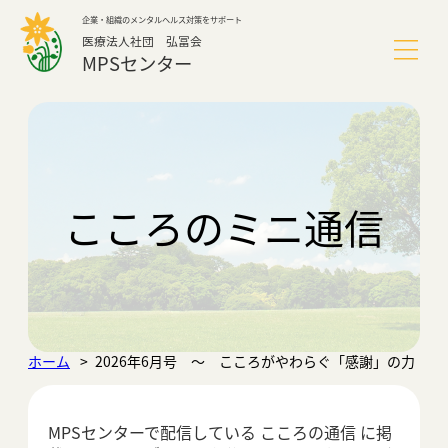
内
企業・組織のメンタルヘルス対策をサポート
容
医療法人社団 弘冨会
を
MPSセンター
ス
キ
ッ
MPSセンターについて
プ
サービス
こころのミニ通信
導入事例
よくあるご質問
ホーム
2026年6月号 ～ こころがやわらぐ「感謝」の力
こころのミニ通信
MPSセンターで配信している こころの通信 に掲